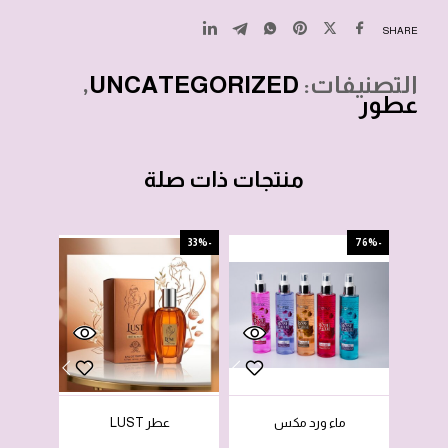
SHARE
التصنيفات:
UNCATEGORIZED
,
عطور
منتجات ذات صلة
-77%
-33%
-76%
ماء ورد مكس
عطر LUST
لوشن 