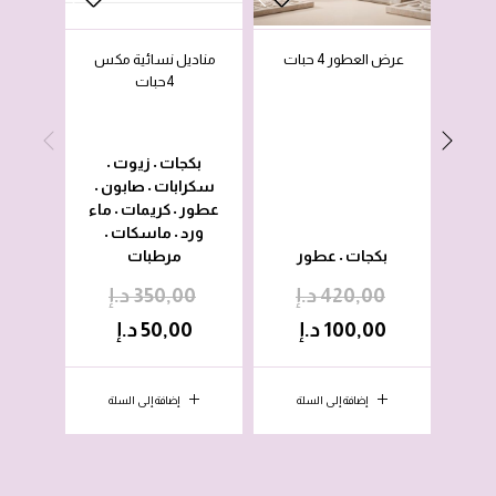
عرض العطور 4 حبات
مناديل نسائية مكس
عرض 
4حبات
(لوش
بكجات
زيوت
•
•
سكرابات
صابون
•
•
عطور
كريمات
ماء
•
•
ورد
ماسكات
بكجات
•
•
بكجات
عطور
مرطبات
•
420,00
د.إ
350,00
د.إ
0
100,00
د.إ
50,00
د.إ
0
إضافة إلى السلة
إضافة إلى السلة