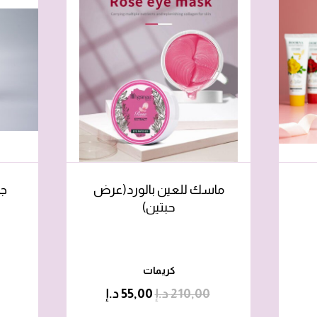
ماسك للعين بالورد(عرض
جل
حبتين)
كريمات
210,00
د.إ
55,00
د.إ