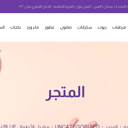
 المتحدة | عجمان | العين - العين مول | القريه العالميه - الجناح القطري محل ٣٢
مرطبات
زيوت
سكرابات
صابون
عطور
ماء ورد
بكجات
الس
المتجر
ية
المتجر
UNCATEGORIZED
مناديل الأطفال BLUE (حبتين)