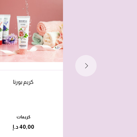
كريم بورنا
كريمات
40,00
د.إ