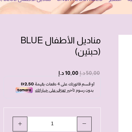
مناديل الأطفال BLUE
(حبتين)
50,00
د.إ
10,00
د.إ