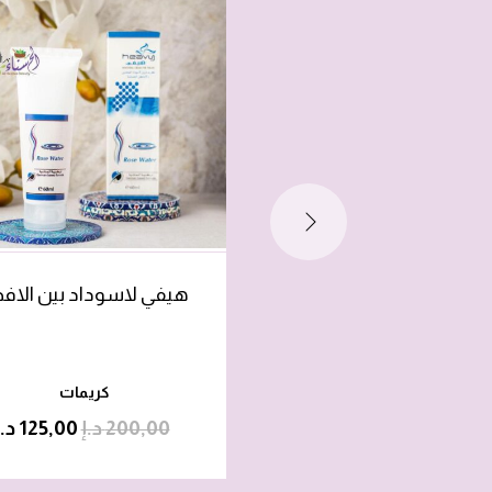
هيفي لاسوداد بين الافخ
كريمات
200,00
د.إ
125,00
د.إ