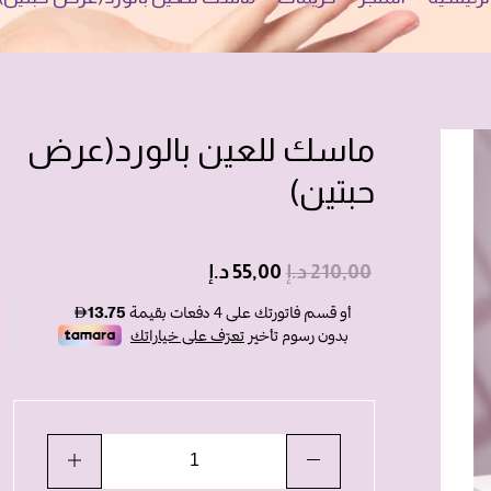
ماسك للعين بالورد(عرض
حبتين)
210,00
د.إ
55,00
د.إ