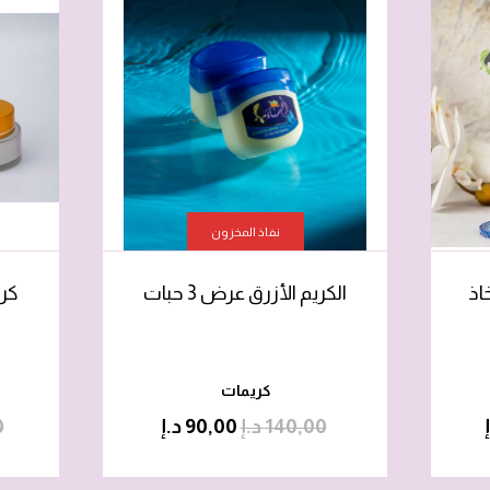
نفاذ المخزون
اذ
الكريم الأزرق عرض 3 حبات
كري
كريمات
140,00
د.إ
90,00
د.إ
0