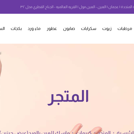
 المتحدة | عجمان | العين - العين مول | القريه العالميه - الجناح القطري محل ٣٢
مرطبات
زيوت
سكرابات
صابون
عطور
ماء ورد
بكجات
الس
المتجر
الرئيسية
المتجر
كريمات
ماسك للعين بالورد(عرض حبتين)