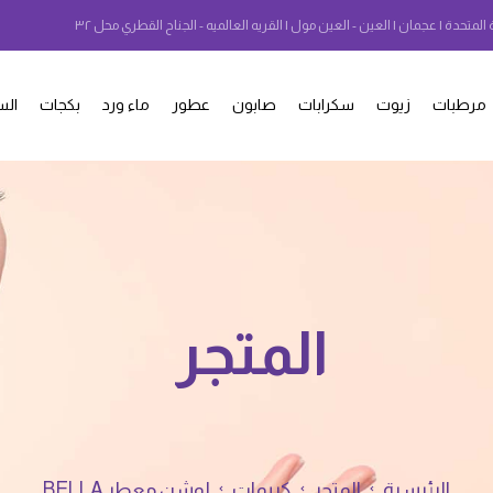
 المتحدة | عجمان | العين - العين مول | القريه العالميه - الجناح القطري محل ٣٢
مرطبات
زيوت
سكرابات
صابون
عطور
ماء ورد
بكجات
الس
المتجر
الرئيسية
المتجر
كريمات
لوشن معطر BELLA