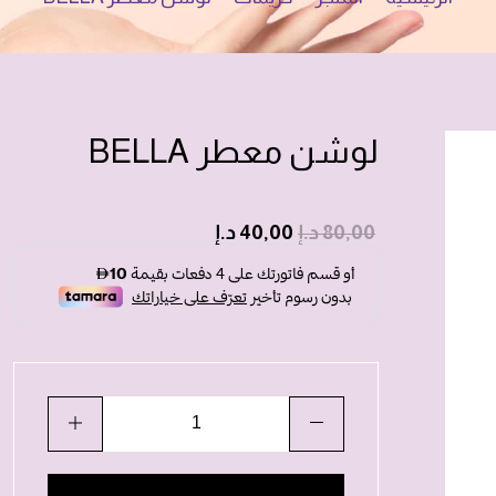
لوشن معطر BELLA
80,00
د.إ
40,00
د.إ