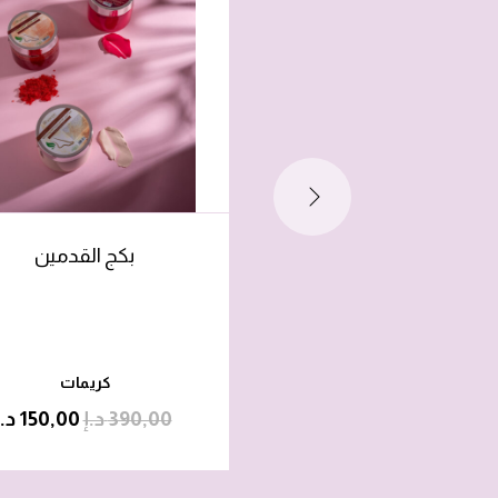
بكج القدمين
كريمات
390,00
د.إ
150,00
د.إ