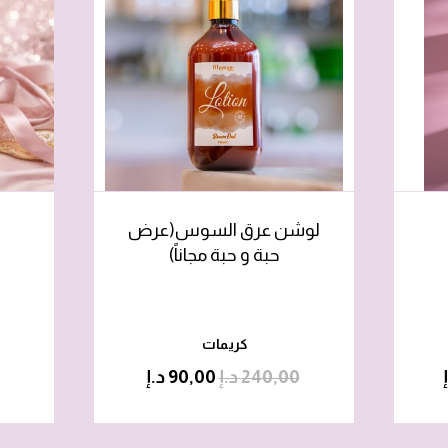
لوشن عرق السوس(عرض
حبة و حبة مجاناً)
كريمات
240,00
د.إ
90,00
د.إ