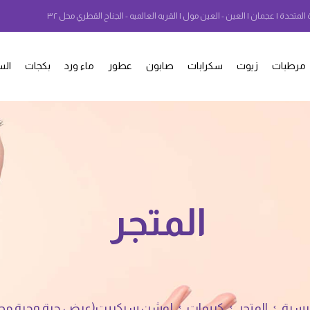
 المتحدة | عجمان | العين - العين مول | القريه العالميه - الجناح القطري محل ٣٢
مرطبات
زيوت
سكرابات
صابون
عطور
ماء ورد
بكجات
الس
المتجر
ئيسية
المتجر
كريمات
لوشن سيكريت(عرض حبة وحبة مجانا