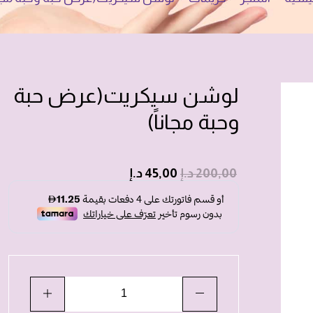
لوشن سيكريت(عرض حبة
وحبة مجاناً)
200,00
د.إ
45,00
د.إ