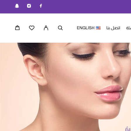
لة
اتصل بنا
ENGLISH
ً)