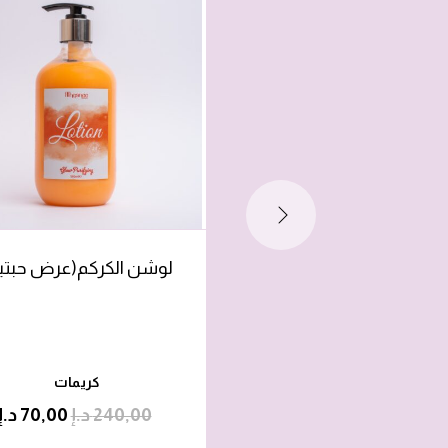
لوشن الكركم(عرض حبتي
كريمات
240,00
د.إ
70,00
د.إ