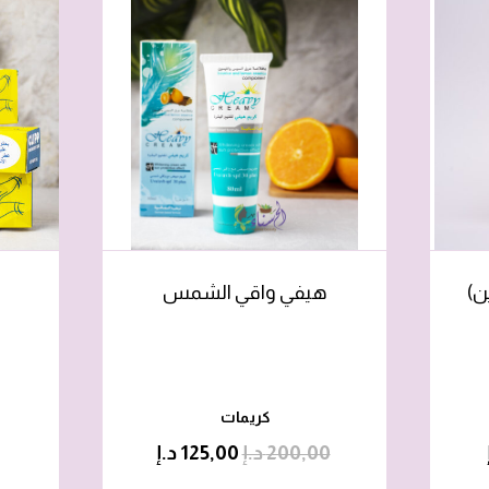
ن)
هيفي واقي الشمس
كريمات
200,00
د.إ
125,00
د.إ