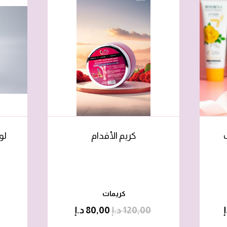
كريم الأقدام
لو
كريمات
إ
120,00
د.إ
80,00
د.إ