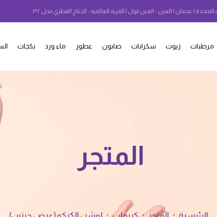
 المتحدة | عجمان | العين - العين مول | القريه العالميه - الجناح القطري محل ٣٢
مرطبات
زيوت
سكرابات
صابون
عطور
ماء ورد
بكجات
الس
المتجر
الرئيسية
المتجر
كريمات
لوشن الكركم(عرض حبتين)