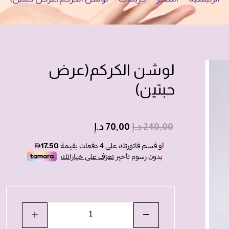
لوشن الكركم(عرض
حبتين)
240,00
د.إ
70,00
د.إ