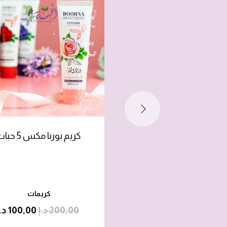
كريم بورنا مكس 5 حبات
كريمات
200,00
د.إ
100,00
د.