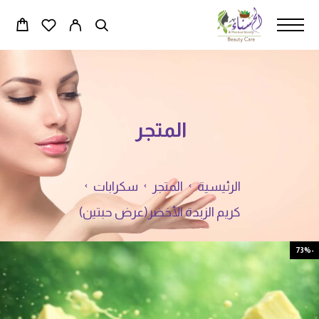
المتجر
الرئيسية
المتجر
سكرابات
كريم الزبدة الأخضر(عرض حبتين)
-73%