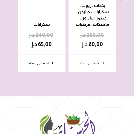
بكجات
زيوت
•
•
سكرابات
صابون
بكج
•
•
عطور
ماء ورد
صاب
•
•
ماسكات
مرطبات
سكرابات
•
250,00
د.إ
240,00
د.إ
0
60,00
د.إ
65,00
د.إ
0
إضافة إلى السلة
إضافة إلى السلة