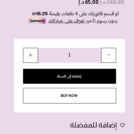
240,00
د.إ
65,00
د.إ
إضافة إلى السلة
BUY NOW
إضافة للمفضلة