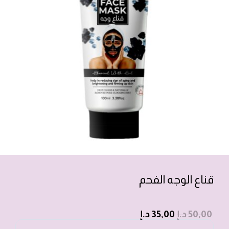
قناع الوجه الفحم
50,00
د.إ
35,00
د.إ