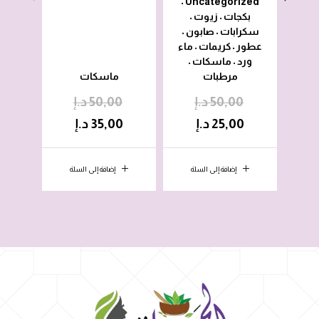
Uncategorized
•
بكجات
زيوت
بك
•
•
سكرابات
صابون
سكر
•
•
عطور
كريمات
ماء
عطور
•
•
ورد
ماسكات
ور
•
•
مرطبات
ماسكات
50,00
د.إ
50,00
د.إ
0
25,00
د.إ
35,00
د.إ
0
إضافة إلى السلة
إضافة إلى السلة