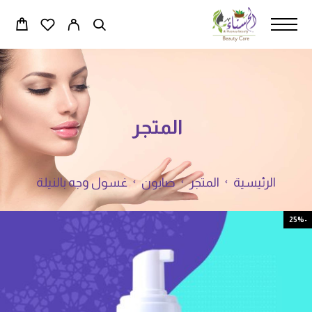
المتجر
الرئيسية
المتجر
صابون
غسول وجه بالنيلة
-25%