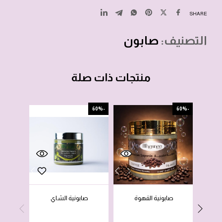
SHARE
التصنيف:
صابون
منتجات ذات صلة
-38%
-60%
-60%
صابونية القهوة
صابونية الشاي
غسول