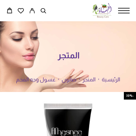
المتجر
الرئيسية
المتجر
صابون
غسول وجه الفحم
-30%