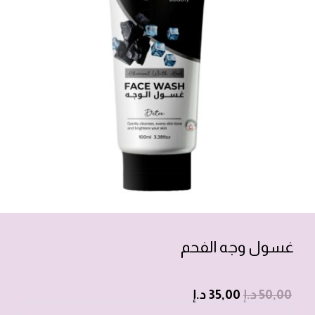
غسول وجه الفحم
50,00
د.إ
35,00
د.إ