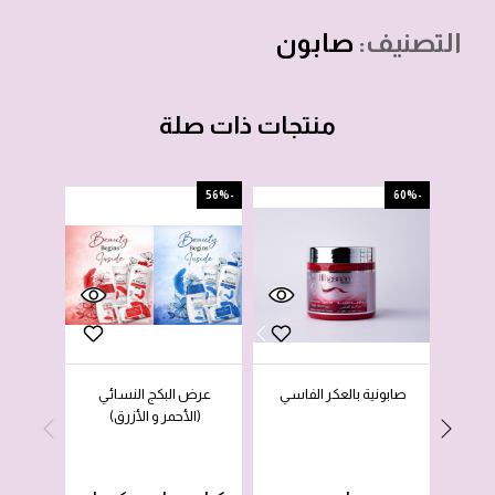
التصنيف:
صابون
منتجات ذات صلة
-25%
-56%
-60%
صابونية بالعكر الفاسي
عرض البكج النسائي
غسو
(الأحمر و الأزرق)