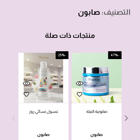
التصنيف:
صابون
منتجات ذات صلة
-33%
-25%
-47%
نفاذ 
صابونية النيلة
غسول نسائي روز
غس
صابون
صابون