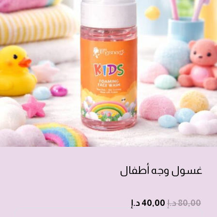
غسول وجه أطفال
80,00
د.إ
40,00
د.إ