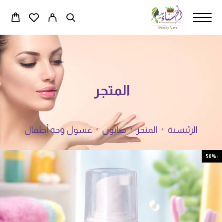
المتجر
الرئيسية
المتجر
صابون
غسول وجه أطفال
-50%