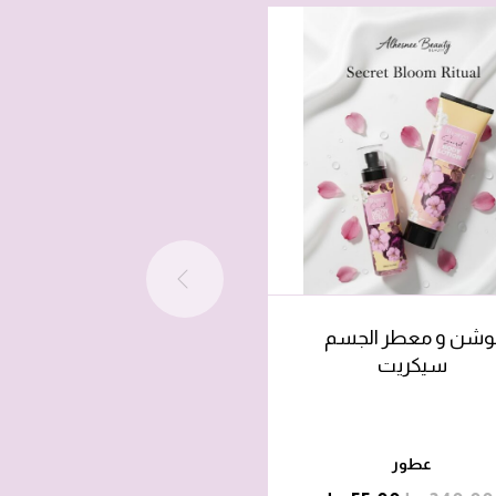
-67%
وشن و معطر الجسم
عرض معطر جسم الحسن
سيكريت
6 حبات
عطور
عطور