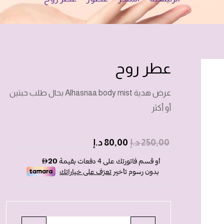
عطر روح
عرض هدية Alhasnaa body mist بحال طلب حبتين
أو أكثر
250,00
د.إ
80,00
د.إ