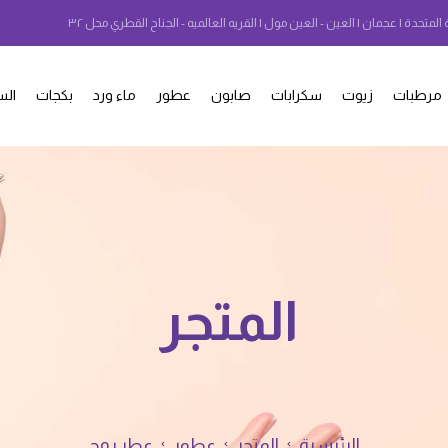
 المتحدة | عجمان | العين - العين مول | القريه العالميه - الجناح القطري محل ٣٢
مرطبات
زيوت
سكرابات
صابون
عطور
ماء ورد
بكجات
الس
المتجر
الرئيسية
المتجر
عطور
عطر روح