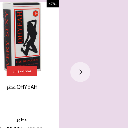
-47%
نفاذ المخزون
OHYEAH عطر
عطور