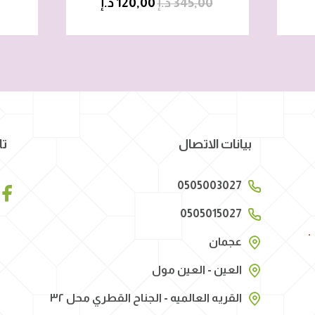
345,00
د.إ
120,00
د.إ
بيانات الاتصال
تا
0505003027
0505015027
عجمان
العين - العين مول
القريه العالميه - الجناح القطري محل ٣٢