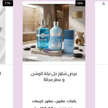
-77%
-65%
عرض شاور جل نيلة (لوشن
ل
و عطر مجانا)
بكجات
صابون
عطور
كريمات
•
•
•