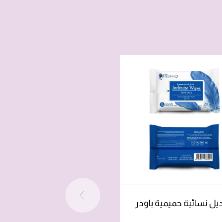
-65%
يل نسائية حميمية باودر
عرض جل الحلزون 5 قطع