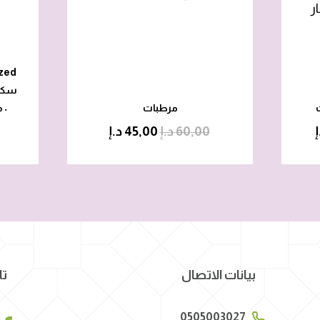
ر
zed
سكرا
مرطبات
م
•
إ
60,00
د.إ
45,00
د.إ
بيانات الاتصال
تا
0505003027