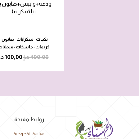
ودعة+وايبس+صابون با
نيلة+كريم)
بكجات
سكرابات
صابون
•
•
•
كريمات
ماسكات
مرطبات
•
•
400,00
د.إ
100,00
د.
روابط مفيدة
سياسة الخصوصية