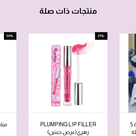
منتجات ذات صلة
-50%
-25%
بكج مكس النيلة والودعة 5
PLUMPING LIP FILLER
مناد
ة
زهري(عرض حبتين)