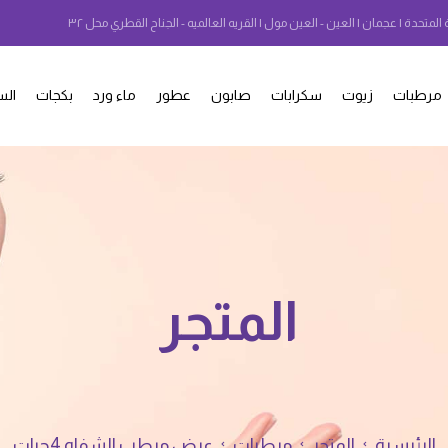
 المتحدة | عجمان | العين - العين مول | القريه العالميه - الجناح القطري محل ٣٢
مرطبات
زيوت
سكرابات
صابون
عطور
ماء ورد
بكجات
الس
المتجر
الرئيسية
المتجر
مرطبات
عرض مرطب الشفاه 4حبات