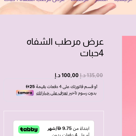
عرض مرطب الشفاه
4حبات
135,00
د.إ
100,00
د.إ