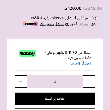
345,00
د.إ
120,00
د.إ
إضافة إلى السلة