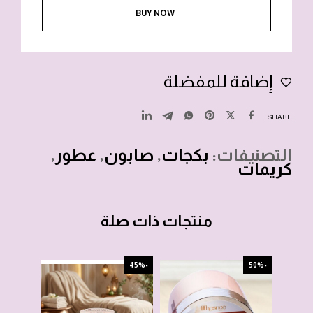
BUY NOW
إضافة للمفضلة
SHARE
التصنيفات:
بكجات
,
صابون
,
عطور
,
كريمات
منتجات ذات صلة
-45%
-45%
-50%