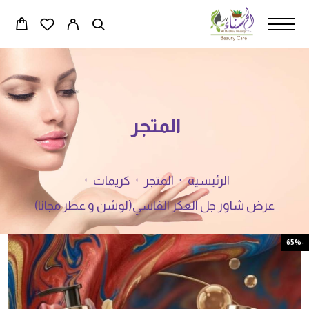
المتجر
الرئيسية
المتجر
كريمات
عرض شاور جل العكر الفاسي(لوشن و عطر مجانا)
-65%