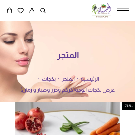
المتجر
الرئيسية
المتجر
بكجات
عرض بكجات الوجه(كركم وجزر وصبار و رمان)
-78%