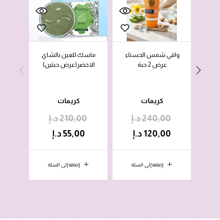
واقي شمس الحسناء
ماسك للعين بالشاي
لوشن
عرض 2 حبة
الاخضر(عرض حبتين)
كريمات
كريمات
240,00
د.إ
210,00
د.إ
0
120,00
د.إ
55,00
د.إ
0
إضافة إلى السلة
إضافة إلى السلة