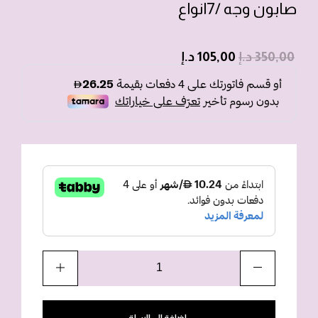
صابون وجه /7انواع
350,00
د.إ
105,00
د.إ