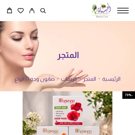
المتجر
الرئيسية
المتجر
كريمات
صابون وجه /7انواع
-70%