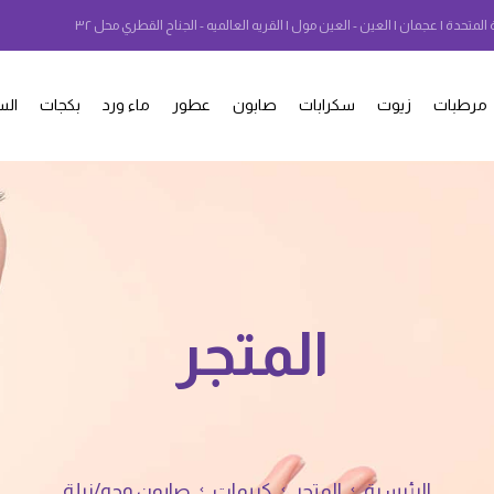
 المتحدة | عجمان | العين - العين مول | القريه العالميه - الجناح القطري محل ٣٢
مرطبات
زيوت
سكرابات
صابون
عطور
ماء ورد
بكجات
الس
المتجر
الرئيسية
المتجر
كريمات
صابون وجه/نيلة