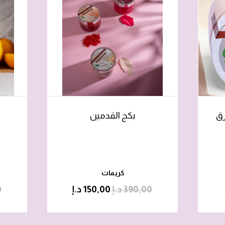
رق
بكج القدمين
كريمات
390,00
د.إ
150,00
د.إ
0