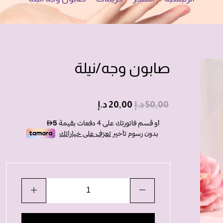
صابون وجه/نيلة
50,00
د.إ
20,00
د.إ