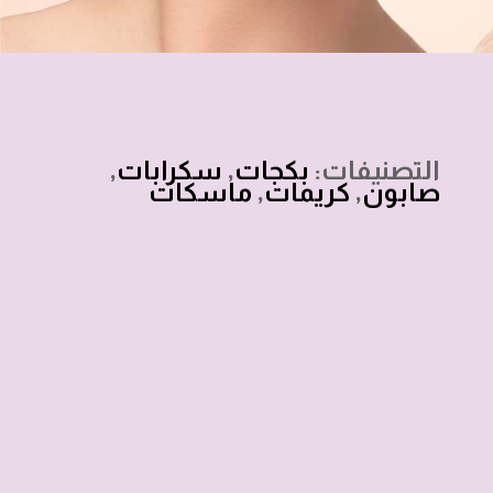
التصنيفات:
بكجات
,
سكرابات
,
صابون
,
كريمات
,
ماسكات