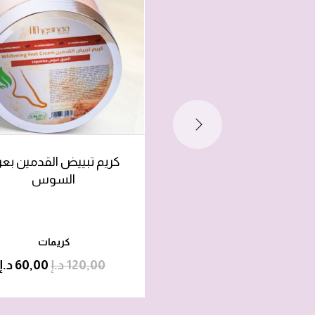
كريم تبييض القدمين بع
السوس
كريمات
120,00
د.إ
60,00
د.إ