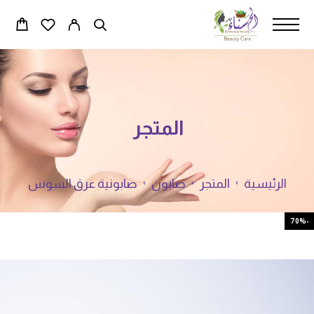
المتجر
الرئيسية
المتجر
صابون
صابونية عرق السوس
-70%