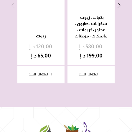
بكجات
زيوت
•
•
سكرابات
صابون
•
•
عطور
كريمات
•
•
ماسكات
مرطبات
زيوت
•
580,00
د.إ
120,00
د.إ
0
199,00
د.إ
65,00
د.إ
0
إضافة إلى السلة
إضافة إلى السلة