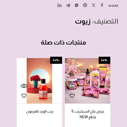
SHARE
التصنيف:
زيوت
منتجات ذات صلة
-67%
-46%
-66%
عرض بكج السيكريت 8
زيت الورد بالفرمون
قطع NEW