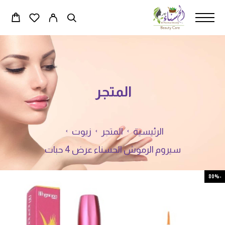
المتجر
الرئيسية
المتجر
زيوت
سيروم الرموش الحسناء عرض 4 حبات
-80%