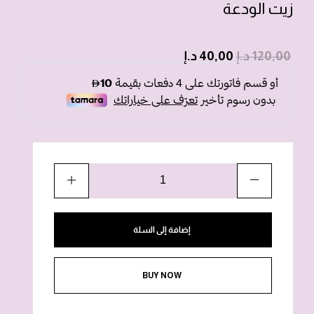
زيت الودعة
120,00
د.إ
40,00
د.إ
إضافة إلى السلة
BUY NOW