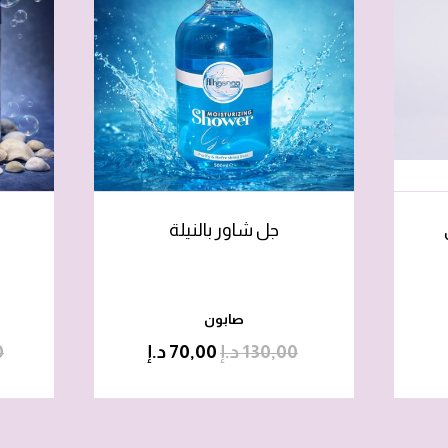
جل شاور بالنيلة
صابون
130,00
د.إ
70,00
د.إ
0