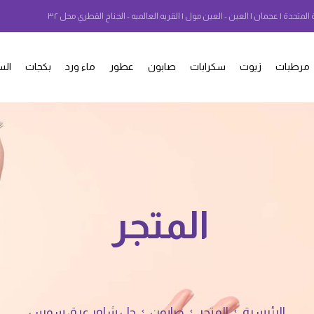
 المتحدة | عجمان | العين - العين مول | القريه العالميه - الجناح القطري محل ٣٢
مرطبات
زيوت
سكرابات
صابون
عطور
ماء ورد
بكجات
الس
المتجر
الرئيسية
المتجر
صابون
جل شاور عرق سوس