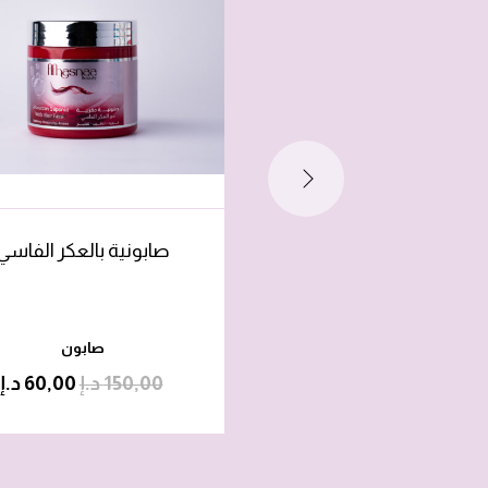
صابونية بالعكر الفاسي
صابون
150,00
د.إ
60,00
د.إ