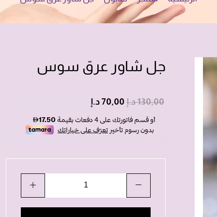
جل شاور عرق سوس
130,00
د.إ
70,00
د.إ