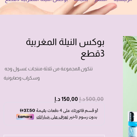
بوكس النيلة المغربية
3قطع
تتكون المجموعة من ثلاثة منتجات غسول وجه
وسكراب وصابونية
500,00
د.إ
150,00
د.إ