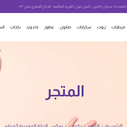
 المتحدة | عجمان | العين - العين مول | القريه العالميه - الجناح القطري محل ٣٢
مرطبات
زيوت
سكرابات
صابون
عطور
ماء ورد
بكجات
الس
المتجر
الرئيسية
المتجر
بكجات
بوكس النيلة المغربية 3قطع