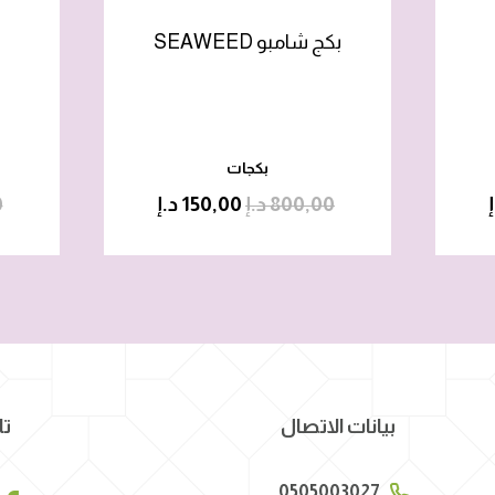
 ٣
بكج شامبو SEAWEED
بكجات
800,00
د.إ
150,00
د.إ
0
بيانات الاتصال
تا
0505003027