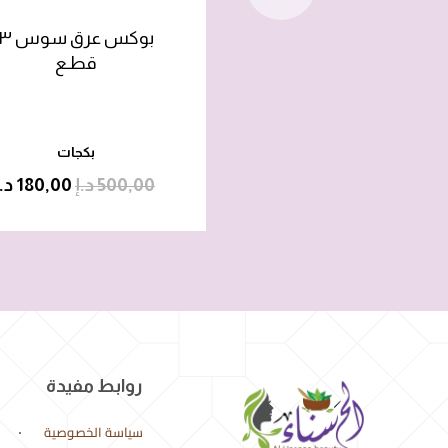
بوكس عرق سوس
قطـع
بكجات
500,00
د.إ
180,00
د.إ
روابط مفيدة
سياسة الخصوصية