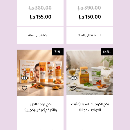
390,00
د.إ
380,00
د.إ
150,00
د.إ
155,00
د.إ
إضافة إلى السلة
إضافة إلى السلة
-71%
-64%
بكج الكوجيك اسيد (مثبت
بكج الوجه الجزر
الحواجب مجانا)
والكركم(عرض بكجين)