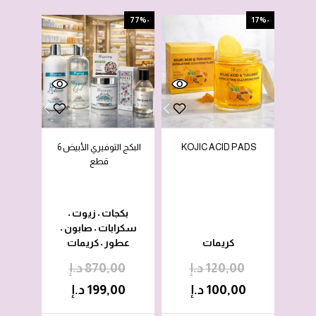
-77%
-17%
KOJIC ACID PADS
البكج التوفيري الأبيض 6
قطع
بكجات
زيوت
•
•
سكرابات
صابون
•
•
كريمات
عطور
كريمات
•
120,00
د.إ
870,00
د.إ
100,00
د.إ
199,00
د.إ