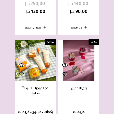
140,00
د.إ
250,00
د.إ
90,00
د.إ
130,00
د.إ
قراءة المزيد
إضافة إلى السلة
-59%
-62%
بكج القدمين
بكج الكوجيك اسيد (7
قطع)
كريمات
بكجات
صابون
كريمات
•
•