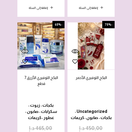
إضافة إلى السلة
إضافة إلى السلة
-68%
-78%
البكج التوفيري الأحمر
البكج التوفيري الأزرق 7
قطع
بكجات
زيوت
•
•
Uncategorized
سكرابات
صابون
•
•
•
بكجات
صابون
كريمات
عطور
كريمات
•
•
•
450,00
د.إ
465,00
د.إ