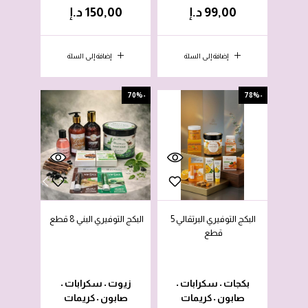
99,00
د.إ
150,00
د.إ
إضافة إلى السلة
إضافة إلى السلة
-70%
-78%
البكج التوفيري البرتقالي 5
البكج التوفيري البني 8 قطع
قطع
بكجات
سكرابات
زيوت
سكرابات
•
•
•
•
صابون
كريمات
صابون
كريمات
•
•