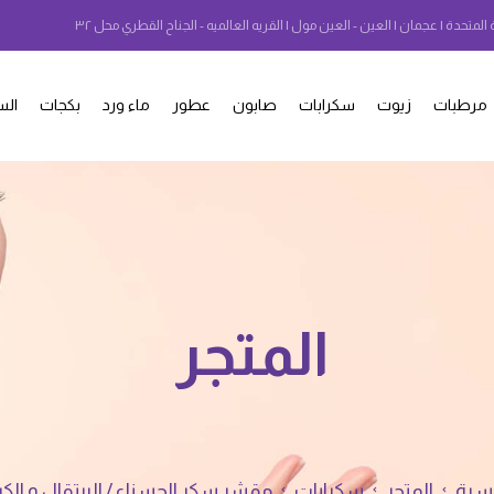
 المتحدة | عجمان | العين - العين مول | القريه العالميه - الجناح القطري محل ٣٢
مرطبات
زيوت
سكرابات
صابون
عطور
ماء ورد
بكجات
الس
المتجر
يسية
المتجر
سكرابات
مقشر سكر الحسناء / البرتقال و الك