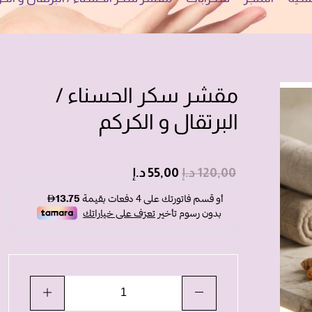
مقشر سكر الحسناء /
البرتقال و الكركم
120,00
د.إ
55,00
د.إ