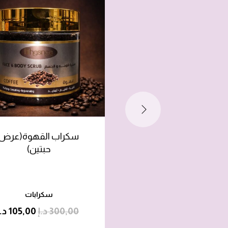
سكراب القهوة(عرض
حبتين)
سكرابات
300,00
د.إ
105,00
د.إ