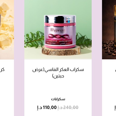
سكراب العكر الفاسي(عرض
كري
حبتين)
سكرابات
240,00
د.إ
110,00
د.إ