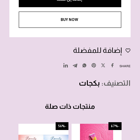
BUY NOW
إضافة للمفضلة
SHARE
التصنيف:
بكجات
منتجات ذات صلة
-76%
-56%
-67%