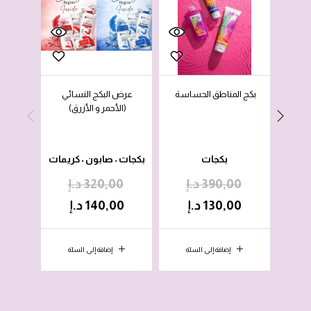
بكج المناطق الحساسة
عرض البكج النسائي
بكج ا
(الأحمر و الأزرق)
بكجات
بكجات
صابون
كريمات
•
•
390,00
د.إ
320,00
د.إ
0
130,00
د.إ
140,00
د.إ
0
إضافة إلى السلة
إضافة إلى السلة