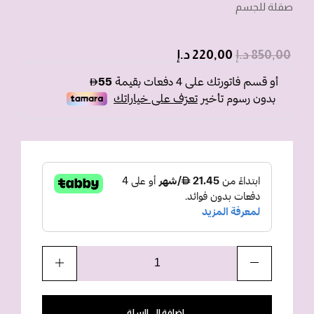
صقلة للجسم
850,00
د.إ
220,00
د.إ
إضافة إلى السلة