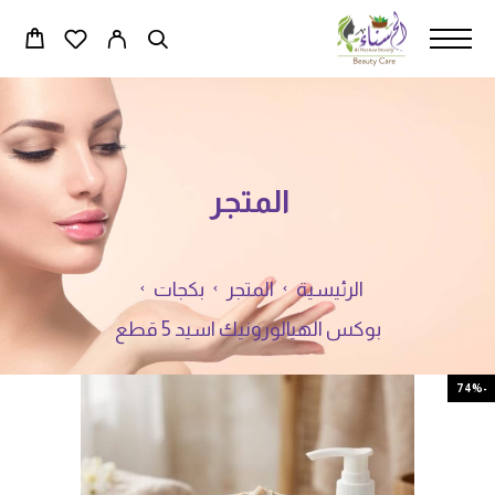
المتجر
الرئيسية
المتجر
بكجات
بوكس الهيالورونيك اسيد 5 قطع
-74%