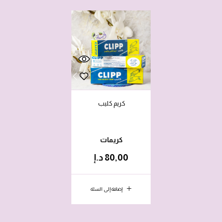
كريم كليب
كريمات
80,00
د.إ
إضافة إلى السلة